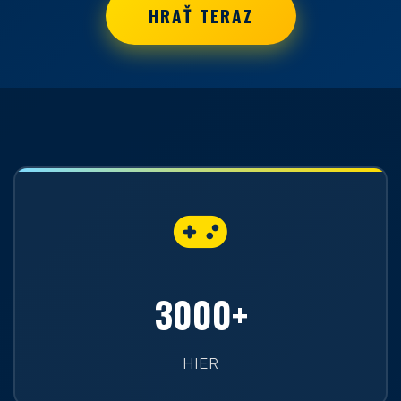
HRAŤ TERAZ
3000+
HIER