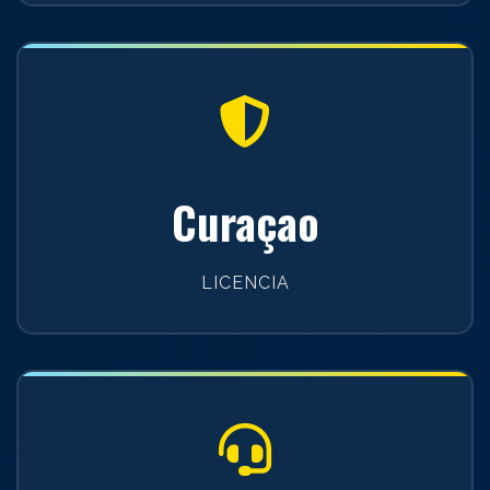
Curaçao
LICENCIA