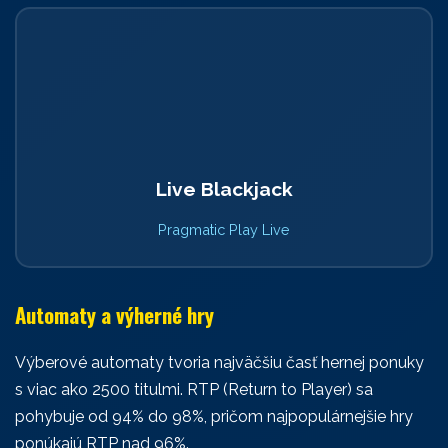
Live Blackjack
Pragmatic Play Live
Automaty a výherné hry
Výberové automaty tvoria najväčšiu časť hernej ponuky
s viac ako 2500 titulmi. RTP (Return to Player) sa
pohybuje od 94% do 98%, pričom najpopulárnejšie hry
ponúkajú RTP nad 96%.