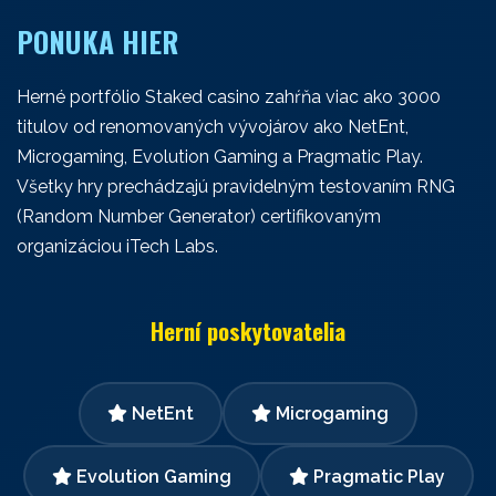
PONUKA HIER
Herné portfólio Staked casino zahŕňa viac ako 3000
titulov od renomovaných vývojárov ako NetEnt,
Microgaming, Evolution Gaming a Pragmatic Play.
Všetky hry prechádzajú pravidelným testovaním RNG
(Random Number Generator) certifikovaným
organizáciou iTech Labs.
Herní poskytovatelia
NetEnt
Microgaming
Evolution Gaming
Pragmatic Play