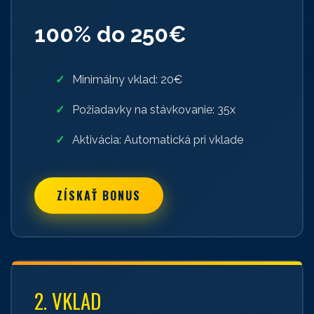
100% do 250€
Minimálny vklad: 20€
Požiadavky na stávkovanie: 35x
Aktivácia: Automatická pri vklade
ZÍSKAŤ BONUS
2. VKLAD