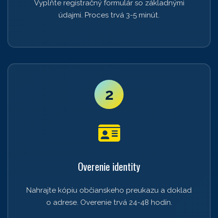
Vyplňte registračný formulár so základnými
údajmi. Proces trvá 3-5 minút.
2
Overenie identity
Nahrajte kópiu občianskeho preukazu a doklad
o adrese. Overenie trvá 24-48 hodín.