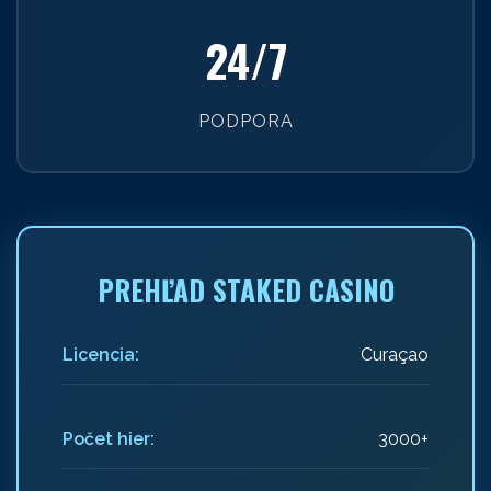
24/7
PODPORA
PREHĽAD STAKED CASINO
Licencia:
Curaçao
Počet hier:
3000+