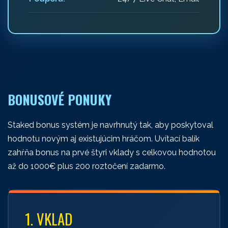
BONUSOVÉ PONUKY
Staked bonus systém je navrhnutý tak, aby poskytoval
hodnotu novým aj existujúcim hráčom. Uvítací balík
zahŕňa bonus na prvé štyri vklady s celkovou hodnotou
až do 1000€ plus 200 roztočení zadarmo.
1. VKLAD