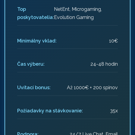
Top
NetEnt, Microgaming,
poskytovatelia:
Evolution Gaming
Minimálny vklad:
10€
Čas výberu:
24-48 hodín
Uvítací bonus:
Až 1000€ + 200 spinov
Požiadavky na stávkovanie:
35x
Podpora:
24/7 Live Chat, Email