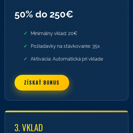
50% do 250€
Minimálny vklad: 20€
Požiadavky na stávkovanie: 35x
Aktivácia: Automatická pri vklade
ZÍSKAŤ BONUS
3. VKLAD