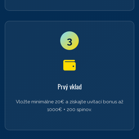
3
Prvý vklad
Vložte minimálne 20€ a získajte uvítací bonus až
1000€ + 200 spinov.